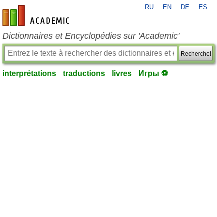
RU
EN
DE
ES
fr-academic.com
Dictionnaires et Encyclopédies sur 'Academic'
Recherche!
interprétations
traductions
livres
Игры ⚽