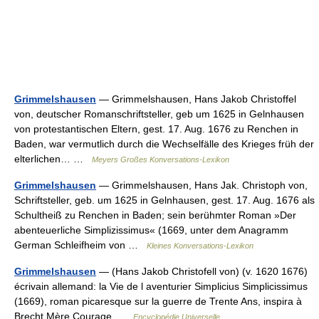
Grimmelshausen
— Grimmelshausen, Hans Jakob Christoffel
von, deutscher Romanschriftsteller, geb um 1625 in Gelnhausen
von protestantischen Eltern, gest. 17. Aug. 1676 zu Renchen in
Baden, war vermutlich durch die Wechselfälle des Krieges früh der
elterlichen… …
Meyers Großes Konversations-Lexikon
Grimmelshausen
— Grimmelshausen, Hans Jak. Christoph von,
Schriftsteller, geb. um 1625 in Gelnhausen, gest. 17. Aug. 1676 als
Schultheiß zu Renchen in Baden; sein berühmter Roman »Der
abenteuerliche Simplizissimus« (1669, unter dem Anagramm
German Schleifheim von …
Kleines Konversations-Lexikon
Grimmelshausen
— (Hans Jakob Christofell von) (v. 1620 1676)
écrivain allemand: la Vie de l aventurier Simplicius Simplicissimus
(1669), roman picaresque sur la guerre de Trente Ans, inspira à
Brecht Mère Courage …
Encyclopédie Universelle